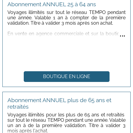
Abonnement ANNUEL 25 à 64 ans
Voyages illimités sur tout le réseau TEMPO pendant
une année. Valable 1 an à compter de la première
validation. Titre à valider 3 mois après son achat.
...
En vente en agence commerciale et sur la boutique
en ligne TEMPO.
Tarif : 270,00 €
BOUTIQUE EN LIGNE
Abonnement ANNUEL plus de 65 ans et
retraités
Voyages illimités pour les plus de 65 ans et retraités
sur tout le réseau TEMPO pendant une année. Valable
un an à de la première validation. Titre à valider 3
mois après l'achat.