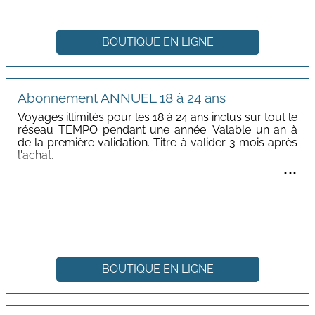
BOUTIQUE EN LIGNE
Abonnement ANNUEL 18 à 24 ans
Voyages illimités pour les 18 à 24 ans inclus sur tout le
réseau TEMPO pendant une année. Valable un an à
de la première validation. Titre à valider 3 mois après
l'achat.
...
En vente en agence commerciale et sur la boutique
en ligne TEMPO.
Tarif : 150,00 €
BOUTIQUE EN LIGNE