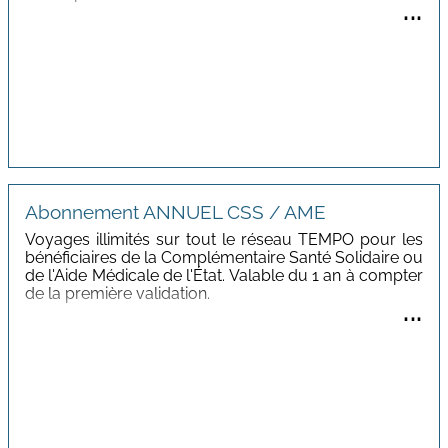
...
En vente en agence commerciale et sur la boutique
en ligne TEMPO.
Tarif : 150,00 €
Abonnement ANNUEL CSS / AME
Voyages illimités sur tout le réseau TEMPO pour les
bénéficiaires de la Complémentaire Santé Solidaire ou
de l'Aide Médicale de l'État. Valable du 1 an à compter
de la première validation.
...
En vente en agence commerciale et boutique en ligne
TEMPO.
Tarif : 135,00 €